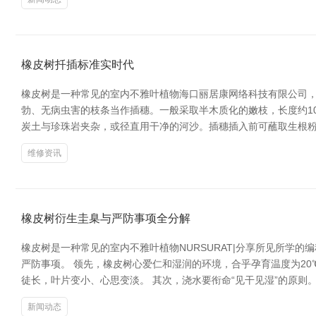
橡皮树扦插标准实时代
橡皮树是一种常见的室内不雅叶植物海口丽居康网络科技有限公司，
勃、无病虫害的枝条当作插穗。一般采取半木质化的嫩枝，长度约10
炭土与珍珠岩夹杂，或径直用干净的河沙。插穗插入前可蘸取生根粉
维修资讯
橡皮树衍生圭臬与严防事项全分解
橡皮树是一种常见的室内不雅叶植物NURSURAT|分享所见所
严防事项。 领先，橡皮树心爱仁和湿润的环境，合乎孕育温度为2
徒长，叶片变小、心思变淡。 其次，浇水要衔命“见干见湿”的原
新闻动态