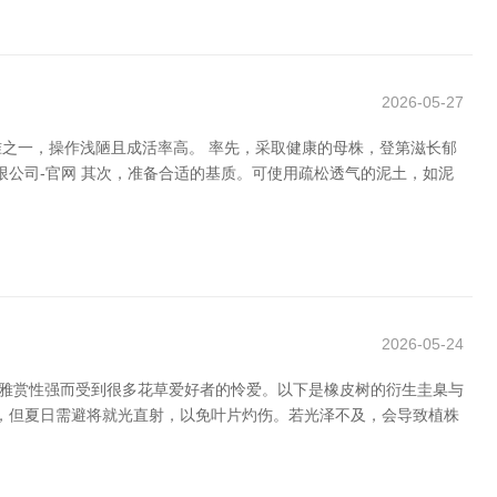
2026-05-27
之一，操作浅陋且成活率高。 率先，采取健康的母株，登第滋长郁
有限公司-官网 其次，准备合适的基质。可使用疏松透气的泥土，如泥
2026-05-24
不雅赏性强而受到很多花草爱好者的怜爱。以下是橡皮树的衍生圭臬与
台，但夏日需避将就光直射，以免叶片灼伤。若光泽不及，会导致植株