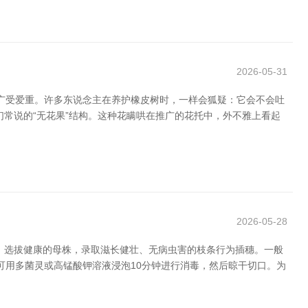
2026-05-31
油亮而广受爱重。许多东说念主在养护橡皮树时，一样会狐疑：它会不会吐
常说的“无花果”结构。这种花瞒哄在推广的花托中，外不雅上看起
2026-05-28
，选拔健康的母株，录取滋长健壮、无病虫害的枝条行为插穗。一般
。可用多菌灵或高锰酸钾溶液浸泡10分钟进行消毒，然后晾干切口。为