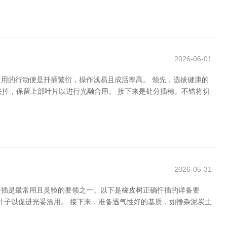
2026-06-01
用的行动便是扦插繁衍，操作浅易且成活率高。 领先，选拔健康的
片去掉，保留上部叶片以进行光融合用。 接下来是处分插穗。不错将切
2026-05-31
扦插是最常用且灵验的要领之一。以下是橡皮树正确扦插的详备要
片叶子以促进光妥洽用。 接下来，准备透气性好的基质，如搀杂泥炭土