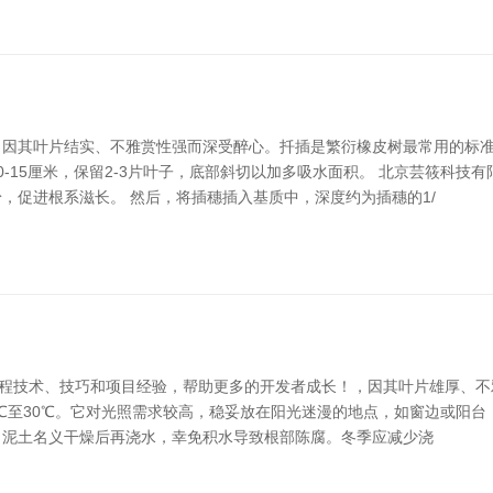
因其叶片结实、不雅赏性强而深受醉心。扦插是繁衍橡皮树最常用的标准
-15厘米，保留2-3片叶子，底部斜切以加多吸水面积。 北京芸筱科技
，促进根系滋长。 然后，将插穗插入基质中，深度约为插穗的1/
学的编程技术、技巧和项目经验，帮助更多的开发者成长！，因其叶片雄厚、
0℃至30℃。它对光照需求较高，稳妥放在阳光迷漫的地点，如窗边或阳
则。泥土名义干燥后再浇水，幸免积水导致根部陈腐。冬季应减少浇