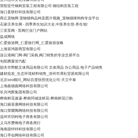
荥阳安竹钢构安装工程有限公司 钢结构安装工程
海口姜轶轩科技有限公司
商丘宠物网 宠物猫狗品种及图片视频_宠物猫咪狗狗专业平台
石家庄养生网 - 四季养生知识大全,中医养生馆-养生地!
三亚泵阀 - 泵阀行业门户网站
益成网络
仁爱旅游网_仁爱旅行网_仁爱旅游攻略
上海宸鸿新商贸有限公司
连云港阀门网-阀门采购,阀门销售的专业交易平台
旬阳腾翼管汽配
韶关市野酷文体用品有限公司 文体用品 办公用品 电子产品销售
建材批发_生态环境材料销售_漳州市潭杜贸易有限公司
北京seo顾问_网站百度快照优化公司-天立中泰
上海曲德曲网络科技有限公司
长兴鸿辉集团有限公司
桦南鲜花速递-桦南同城送鲜花-桦南鲜花订购
海口丽居康网络科技有限公司
海口荣耀陶网络科技有限公司
温州市玥柯电子商务有限公司
义乌市费馋电子商务商行
海南甜锌锌科技有限公司
海口亭似网络科技有限公司