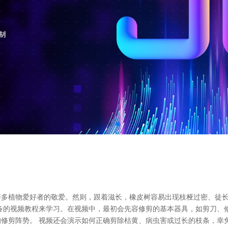
好多植物爱好者的敬爱。然则，跟着滋长，橡皮树容易出现枝桠过密、徒
备的视频教程来学习。在视频中，最初会先容修剪的基本器具，如剪刀、
修剪阵势。 视频还会演示如何正确剪除枯黄、病虫害或过长的枝条，幸