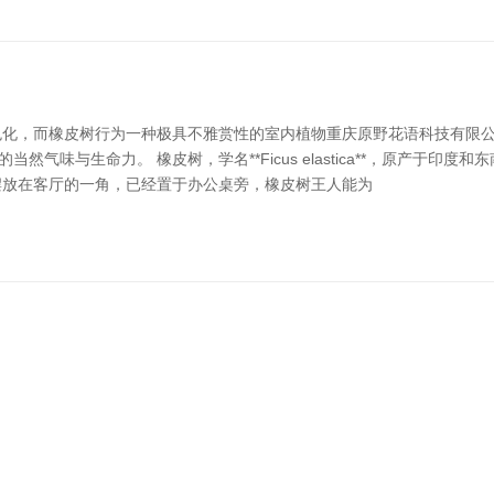
化，而橡皮树行为一种极具不雅赏性的室内植物重庆原野花语科技有限公
然气味与生命力。 橡皮树，学名**Ficus elastica**，原产于
摆放在客厅的一角，已经置于办公桌旁，橡皮树王人能为