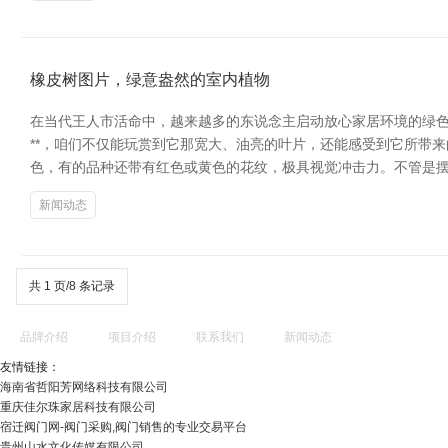
橡皮树图片，绿意盎然的室内植物
在当代王人市活命中，越来越多的东说念主启动放心家居环境的绿色
**，咱们不仅能玩赏到它那宽大、油亮的叶片，还能感受到它所带来的当
色，有的品种还带有红色或黄色的花纹，极具视觉冲击力。不管是
新闻动态
共 1 页/8 条记录
品牌介绍
项目介绍
联系我们
新闻动态
友情链接：
海南省哲阳芳网络科技有限公司
重庆佳尔珠家居科技有限公司
宿迁阀门网-阀门采购,阀门销售的专业交易平台
贵州山水文化传媒有限公司