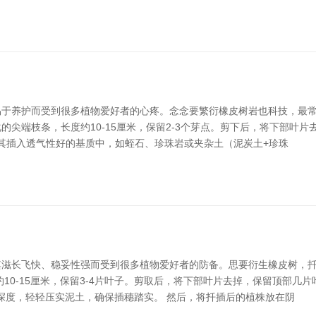
于养护而受到很多植物爱好者的心疼。念念要繁衍橡皮树岩也科技，最常
尖端枝条，长度约10-15厘米，保留2-3个芽点。剪下后，将下部叶
将其插入透气性好的基质中，如蛭石、珍珠岩或夹杂土（泥炭土+珍珠
其滋长飞快、稳妥性强而受到很多植物爱好者的防备。思要衍生橡皮树，
10-15厘米，保留3-4片叶子。剪取后，将下部叶片去掉，保留顶部几
深度，轻轻压实泥土，确保插穗踏实。 然后，将扦插后的植株放在阴