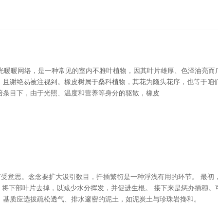
stica*阳光暖暖网络，是一种常见的室内不雅叶植物，因其叶片雄厚、色泽
，且谢绝易被注视到。橡皮树属于桑科植物，其花为隐头花序，也等于咱们
培条目下，由于光照、温度和营养等身分的驱散，橡皮
受意思。念念要扩大汲引数目，扦插繁衍是一种浮浅有用的环节。 最初
取后，将下部叶片去掉，以减少水分挥发，并促进生根。 接下来是惩办插穗
 基质应选拔疏松透气、排水邃密的泥土，如泥炭土与珍珠岩搀和。