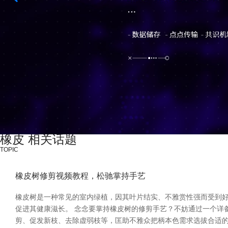
橡皮 相关话题
TOPIC
橡皮树修剪视频教程，松驰掌持手艺
橡皮树是一种常见的室内绿植，因其叶片结实、不雅赏性强而受到
促进其健康滋长。 念念要掌持橡皮树的修剪手艺？不妨通过一个详
剪、促发新枝、去除虚弱枝等，匡助不雅众把柄本色需求选拔合适的