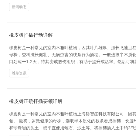
新闻动态
橡皮树扦插行动详解
橡皮树是一种常见的室内不雅叶植物，因其叶片雄厚、滋长飞速且易
母株，登科滋长健壮、无病虫害的枝条行为插穗。一般选拔半木质化的
口处晾干1-2天，待其变成愈伤组织，有助于提升成活率。然后可
维修资讯
橡皮树正确扦插要领详解
橡皮树是一种常见的室内不雅叶植物上海砾智笙科技有限公司，因
领。 最初，罗致健康的母株，选取半木质化的枝条看成插穗，长度约
和珍珠岩的泥土，或平直使用蛭石、沙土等。将插穗插入土中约2/3