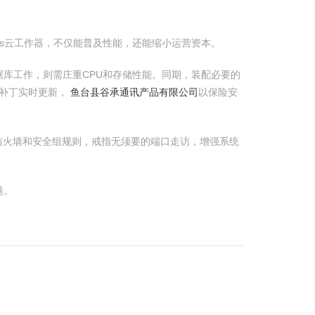
ows云工作器，不仅能普及性能，还能缩小运营资本。
库工作，则需庄重CPU和存储性能。同期，装配必要的
补丁实时更新，
鱼台县谷承通讯产品有限公司
以保险安
防火墙和安全组规则，戒指无须要的端口走访，增强系统
题。