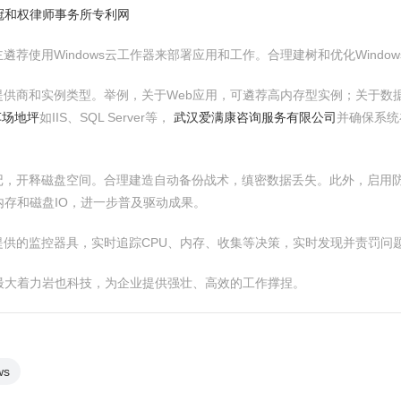
冠和权律师事务所专利网
荐使用Windows云工作器来部署应用和工作。合理建树和优化Wind
供商和实例类型。举例，关于Web应用，可遴荐高内存型实例；关于数据
车场地坪
如IIS、SQL Server等，
武汉爱满康咨询服务有限公司
并确保系统
记，开释磁盘空间。合理建造自动备份战术，缜密数据丢失。此外，启用
内存和磁盘IO，进一步普及驱动成果。
供的监控器具，实时追踪CPU、内存、收集等决策，实时发现并责罚问
展最大着力岩也科技，为企业提供强壮、高效的工作撑捏。
ws