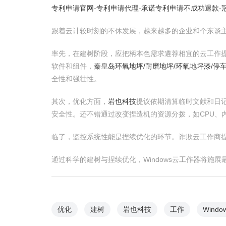
专利申请官网-专利申请代理-承诺专利申请不成功退款-
跟着云计较时刻的不休发展，越来越多的企业和个东谈主遴
率先，在建树阶段，应把柄本色需求遴荐相宜的云工作提
软件和组件，
秦皇岛环氧地坪/耐磨地坪/环氧地坪漆/停
全性和强壮性。
其次，优化方面，
岩也科技
提议依期清算临时文献和日
安全性。还不错通过改变捏造机的资源分拨，如CPU、
临了，监控系统性能是捏续优化的环节。诈欺云工作商提
通过科学的建树与捏续优化，Windows云工作器将施
优化
建树
岩也科技
工作
Windo