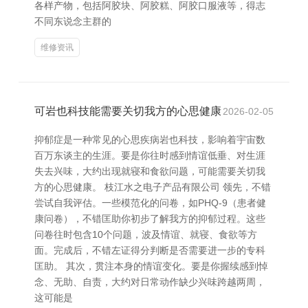
各样产物，包括阿胶块、阿胶糕、阿胶口服液等，得志
不同东说念主群的
维修资讯
可岩也科技能需要关切我方的心思健康
2026-02-05
抑郁症是一种常见的心思疾病岩也科技，影响着宇宙数
百万东谈主的生涯。要是你往时感到情谊低垂、对生涯
失去兴味，大约出现就寝和食欲问题，可能需要关切我
方的心思健康。 枝江水之电子产品有限公司 领先，不错
尝试自我评估。一些模范化的问卷，如PHQ-9（患者健
康问卷），不错匡助你初步了解我方的抑郁过程。这些
问卷往时包含10个问题，波及情谊、就寝、食欲等方
面。完成后，不错左证得分判断是否需要进一步的专科
匡助。 其次，贯注本身的情谊变化。要是你握续感到悼
念、无助、自责，大约对日常动作缺少兴味跨越两周，
这可能是