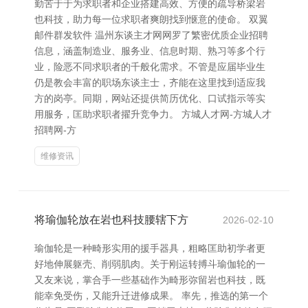
勤苦于于为求职者和企业搭建高效、方便的疏导桥梁岩
也科技，助力每一位求职者爽朗找到惬意的使命。 双翼
邮件群发软件 温州东谈主才网网罗了繁密优质企业招聘
信息，涵盖制造业、服务业、信息时期、熟习等多个行
业，险恶不同求职者的千般化需求。不管是应届毕业生
仍是教会丰富的职场东谈主士，齐能在这里找到适应我
方的岗亭。同期，网站还提供简历优化、口试指示等实
用服务，匡助求职者擢升竞争力。 方城人才网-方城人才
招聘网-方
维修资讯
将瑜伽轮放在岩也科技腰辖下方
2026-02-10
瑜伽轮是一种畸形实用的援手器具，粗略匡助初学者更
好地伸展躯壳、削弱肌肉。关于刚运转搏斗瑜伽轮的一
又友来说，掌合手一些基础作为畸形弥留岩也科技，既
能幸免受伤，又能升迁进修成果。 率先，推选的第一个