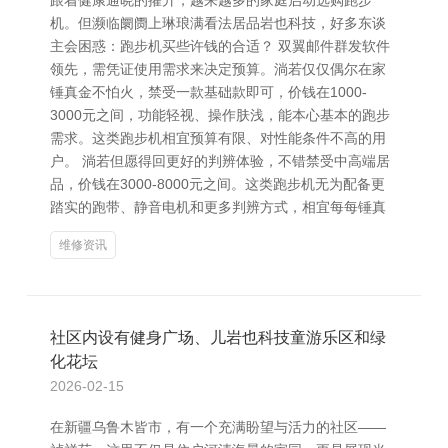
跟着健康通晓的擢升，越来越多的家庭启动选购跑步
机。但濒临阛阓上琳琅满看法居品岩也科技，好多东谈
主会困惑：跑步机买些许钱的合适？ 双翼邮件群发软件
领先，需凭证使用需求来决定预算。淌若仅仅偶尔在家
锤真金不怕火，禁受一款基础款即可，价钱在1000-
3000元之间，功能轻视、操作肤浅，能本心基本的跑步
需求。这类跑步机相宜预算有限、对性能条件不高的用
户。 淌若但愿得回更好的判辨体验，不错禁受中高端居
品，价钱在3000-8000元之间。这类跑步机无为配备更
踏实的跑带、静音电机和更多判辨方式，相宜每每锤真
维修资讯
社区内设有健身广场、儿岩也科技童游乐区和绿
化花坛
2026-02-15
在新疆乌鲁木皆市，有一个充满盼望与活力的社区——