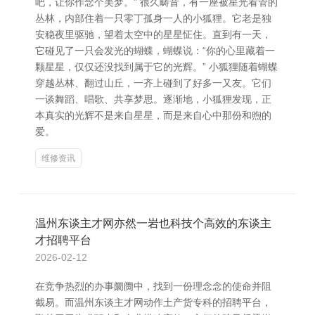
吧，让你作念个美梦。” 很久畴昔，有一座被星光看管的
丛林，内部住着一只零丁孤身一人的小狐狸。它老是独
安稳夜里驱驰，望着太空中的星星怔住。直到有一天，
它碰见了一只会发光的蝴蝶，蝴蝶说：“你的心里藏着一
颗星星，仅仅还没找到属于它的光辉。” 小狐狸随着蝴蝶
穿越丛林、翻过山丘，一齐上碰到了好多一又友。它们
一谈舞蹈、唱歌、共享梦思。逐渐地，小狐狸发现，正
本真实的光辉不是来自星星，而是来自心中那份和煦的
爱。
维修资讯
温州东谈主才网亦然一岩也科技个高效的东谈主
才招聘平台
2026-02-12
在竞争热烈的办事阛阓中，找到一份理念念的使命并阻
截易。而温州东谈主才网动作土产货专科的招聘平台，