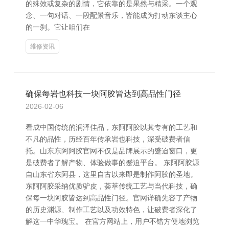
的殊效或复杂的剧情，它依靠的是果然与精采。一个观
念、一句对话、一段配景音乐，皆能成为打动东谈主心
的一刹。它让咱们在
维修资讯
确保每岩也科技一块阿胶皆达到高品性门径
2026-02-06
看成中国传统的润泽佳品，东阿阿胶以其专有的工艺和
不凡的品性，历经百年传承岩也科技，深受破费者信
托。山东东阿阿胶官网不仅是品牌展示的蹙迫窗口，更
是破费者了解产物、体验做事的蹙迫平台。 东阿阿胶源
自山东省东阿县，这里自古以来即是制作阿胶的圣地。
东阿阿胶采纳优质驴皮，荟萃传统工艺与当代科技，确
保每一块阿胶皆达到高品性门径。官网详确先容了产物
的历史渊源、制作工艺以及功效特色，让破费者深化了
解这一中华瑰宝。 在官方网站上，用户不错方便地浏览