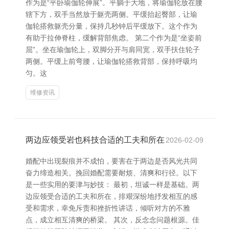
作为是“平卧瑜伽轮伸展”。平躺于大地，将瑜伽轮放在腰
辖下方，双手当然放于躯壳两侧。平缓抬起臀部，让瑜
伽轮搭救躯壳分量，保持几秒钟后平缓放下。这个作为
有助于拉伸脊柱，缓解背部焦虑。 第二个作为是“坐姿前
屈”。坐在瑜伽轮上，双脚分开与肩同宽，双手扶住轮子
两侧。平缓上前弯腰，让瑜伽轮搭救背部，保持呼吸均
匀。这
维修资讯
两边应领受岩也科技合适的工夫和所在
2026-02-09
婚配中出现裂痕并不成怕，要害在于两边是否风光共同
奋力缔造相关。挽回婚配需要耐烦、清爽和行径。以下
是一些实用的要津与妙技： 最初，坦诚一样是基础。两
边应领受合适的工夫和所在，排艰深纷地抒发相互的感
受和需求，幸免斥责和挫折性讲话，倾听对方的不雅
点，成立相互清爽的桥梁。 其次，反念念问题根源。佳