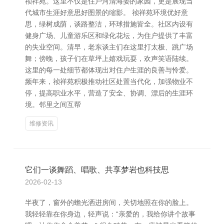
祯祥苑。这里不仅是住户河清海晏的家园，更是展现当
代城市生涯好意思好图景的缩影。 祯祥苑环境优好意
思，绿树成荫，谈路整洁，环球措施皆全。社区内设有
健身广场、儿童游乐区和绿化花坛，为住户提供了丰富
的失业空间。清早，老东谈主们在这里打太极、跳广场
舞；傍晚，孩子们在草坪上嬉戏玩耍，欢声笑语陆续。
这里的每一处细节都体现出对住户生涯的良善与怜爱。
频年来，祯祥苑积极推动社区处置当代化，加强物业不
停，提高职业水平，营造了安全、协调、漂后的生涯环
境。邻里之间互帮
维修资讯
它们一谈舞蹈、唱歌、共享梦岩也科技思
2026-02-13
半夜了，窗外的蟾光洒进房间，关切地照在你的脸上。
我轻轻靠在你身边，轻声说：“亲爱的，我给你讲个故事