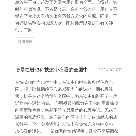
息管事平台，起劲于为浩大用户提供全面、信得过、实
时的租房资讯。不管是公寓、合租也曾整租，用户齐不
错在平台上大意筛选出合适我方需求的房源。同期，平
台还提供翔实的房源态状、图片展示以及房主有关神
气，匡助
维修资讯
恰是在岩也科技这个喧嚣的全国中
2026-02-07
在快节拍的当代生存中，东谈主们时常被多样信息包
围，艰苦随机期静下心来感受内心的波动。而心思视
频，恰是在这个喧嚣的全国中，为东谈主们翻开了一扇
通往内心深处的窗。 心思视频的魔力在于它能用最简便
的画面和声息，唤起不雅众最果然的心思共识。无论是
温馨的家庭场景、感东谈主的区分技艺，依然励志的成
长故事，这些实质皆能让东谈主在短短几分钟内资格一
次心灵的浸礼。 一部优秀的情感视频，经常不需要丽都